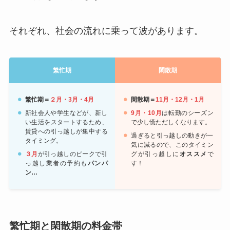
それぞれ、社会の流れに乗って波があります。
繁忙期
閑散期
繁忙期＝
２月・3月・4月
閑散期＝
11月・12月・1月
新社会人や学生などが、新し
9月・10月
は転勤のシーズン
い生活をスタートするため、
で少し慌ただしくなります。
賃貸への引っ越しが集中する
過ぎると引っ越しの動きが一
タイミング。
気に減るので、このタイミン
３月
が引っ越しのピークで引
グが引っ越しに
オススメ
で
っ越し業者の予約も
パンパ
す！
ン…
繁忙期と閑散期の料金帯