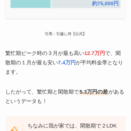
約75,000円
引用：引越し侍【公式】
繁忙期ピーク時の３月が最も高い
12.7万円
で、閑
散期の１月が最も安い
7.4万円
が平均料金帯となり
ます。
したがって、繁忙期と閑散期で
5.3万円の差
がある
というデータも！
ちなみに我が家では、閑散期で２LDK